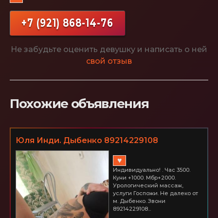
+7 (921) 868-14-76
Не забудьте оценить девушку и написать о ней
свой отзыв
Похожие объявления
Юля Инди. Дыбенко 89214229108
♥
Индивидуально! . Час 3500.
Куни +1000. Мбр+2000.
Урологический массаж,
услуги Госпожи. Не далеко от
м. Дыбенко. Звони
89214229108...