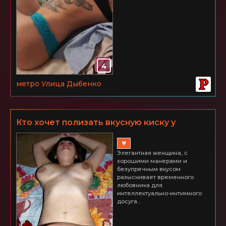
4
метро Улица Дыбенко
Кто хочет полизать вкусную киску у
одинокой женщины? м. ул. Дыбенко
♥
Элегантная женщина, с
хорошими манерами и
безупречным вкусом
разыскивает временного
любовника для
интеллектуально-интимного
досуга...