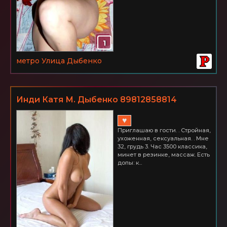
1
метро Улица Дыбенко
Инди Катя М. Дыбенко 89812858814
♥
Приглашаю в гости. . Стройная,
ухоженная, сексуальная. . Мне
32, грудь 3. Час 3500 классика,
минет в резинке, массаж. Есть
допы: к...