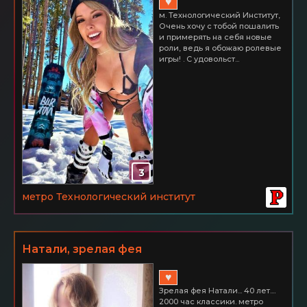
♥
м. Технологический Институт,
Очень хочу с тобой пошалить
и примерять на себя новые
роли, ведь я обожаю ролевые
игры! . С удовольст...
3
метро Технологический институт
Натали, зрелая фея
♥
Зрелая фея Натали... 40 лет....
2000 час классики. метро