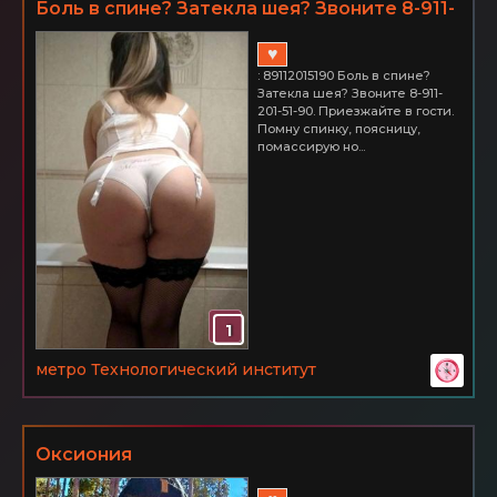
Боль в спине? Затекла шея? Звоните 8-911-
201-51-90
♥
: 89112015190 Боль в спине?
Затекла шея? Звоните 8-911-
201-51-90. Приезжайте в гости.
Помну спинку, поясницу,
помассирую но...
1
метро Технологический институт
Оксиония