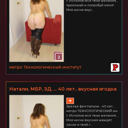
т. Исполню все твои желания...
приезжай и попробуй меня! .
Моя киска вкус...
2
метро Технологический институт
Натали, МБР, ЗД, ... 40 лет.. вкусная ягодка
♥
Зрелая фея Натали... 40 лет.... .
метро ТЕХНОЛОГИЧЕСКИЙ ин-
т. Исполню все твои желания.. .
Моя киска вкусная жаждет
ласки и твой г...