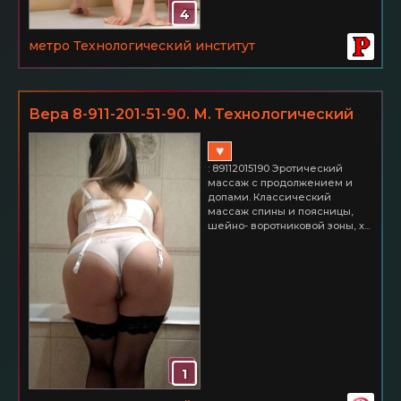
4
метро Технологический институт
Вера 8-911-201-51-90. М. Технологический
институт
♥
: 89112015190 Эротический
массаж с продолжением и
допами. Классический
массаж спины и поясницы,
шейно- воротниковой зоны, х...
1