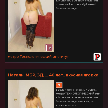
т. Исполню все твои желания...
приезжай и попробуй меня! .
Моя киска вкус...
2
метро Технологический институт
Натали, МБР, ЗД, ... 40 лет.. вкусная ягодка
♥
Зрелая фея Натали... 40 лет.... .
метро ТЕХНОЛОГИЧЕСКИЙ ин-
т. Исполню все твои желания.. .
Моя киска вкусная жаждет
ласки и твой г...