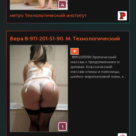
4
метро Технологический институт
Вера 8-911-201-51-90. М. Технологический
институт
♥
: 89112015190 Эротический
массаж с продолжением и
допами. Классический
массаж спины и поясницы,
шейно- воротниковой зоны, х...
1