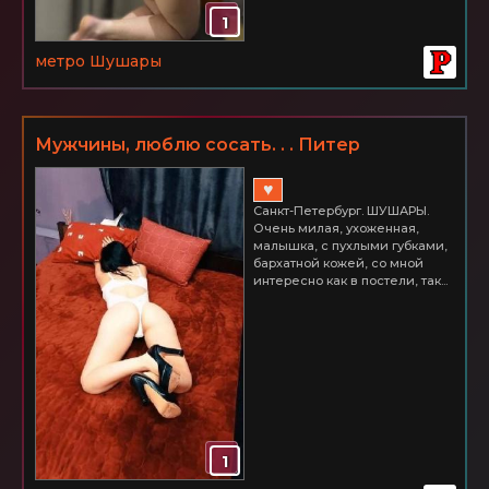
1
метро Шушары
Мужчины, люблю сосать. . . Питер
ШУШАРЫ Часик всего 2500
♥
Санкт-Петербург. ШУШАРЫ.
Очень милая, ухоженная,
малышка, с пухлыми губками,
бархатной кожей, со мной
интересно как в постели, так...
1