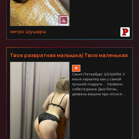
4
метро Шушары
Твоя развратная малышка) Твоя маленькая
мечта и самая сокровенная фантазия!
♥
Питер ШУШАРЫ 3000
Санкт-Петербург. ШУШАРЫ. У
меня характер как у самой
лучшей подруги. . . Уровень
собеседника Джо Роган,
уровень вакума при отсосе ...