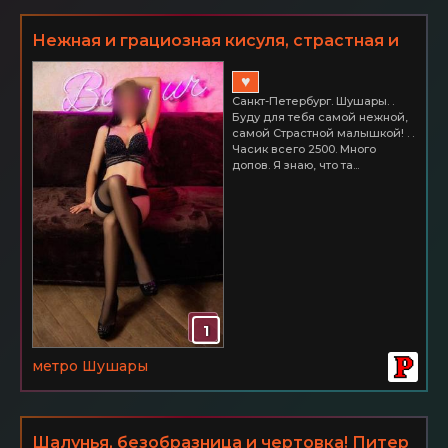
Нежная и грациозная кисуля, страстная и
доступная! СПб Шушары. Часик всего 2500
♥
Санкт-Петербург. Шушары. .
Буду для тебя самой нежной,
самой Страстной малышкой! . .
Часик всего 2500. Много
допов. Я знаю, что та...
1
метро Шушары
Шалунья, безобразница и чертовка! Питер