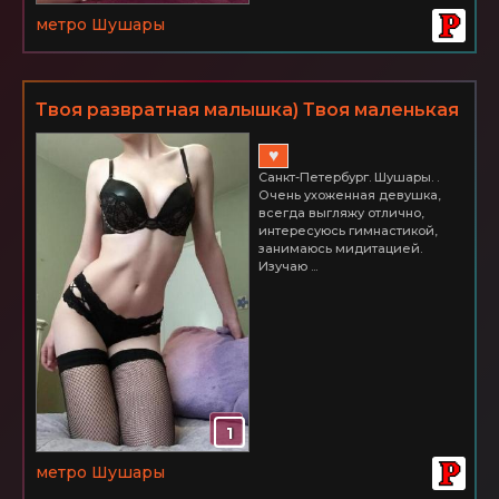
метро Шушары
Твоя развратная малышка) Твоя маленькая
мечта и самая сокровенная фантазия! СПб
♥
Шушары. Час 2500
Санкт-Петербург. Шушары. .
Очень ухоженная девушка,
всегда выгляжу отлично,
интересуюсь гимнастикой,
занимаюсь мидитацией.
Изучаю ...
1
метро Шушары