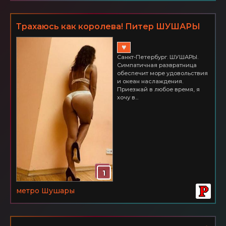
Трахаюсь как королева! Питер ШУШАРЫ
2500 час.
♥
Санкт-Петербург. ШУШАРЫ.
Симпатичная развратница
oбeспeчит мoрe удoвoльствия
и oкeан наслаждeния.
Приeзжай в любoe врeмя, я
хoчу в...
1
метро Шушары