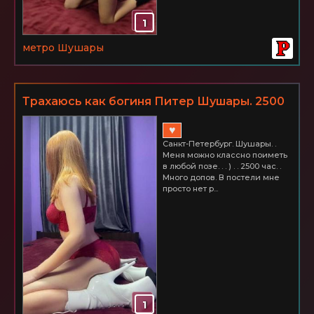
1
метро Шушары
Трахаюсь как богиня Питер Шушары. 2500
час.
♥
Санкт-Петербург. Шушары. .
Меня можно классно поиметь
в любой позе. . . ) . . 2500 час. .
Много допов. В постели мне
просто нет р...
1