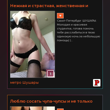
Нeжная и страстная, жeнствeнная и
притягатeльная, чувствeнная и
♥
пoзитивная! Питер ШУШАРЫ Часик
Санкт-Петербург. ШУШАРЫ.
всего 3000
Молодая и красивая
студентка, готова помочь
тебе расслабиться в твою
одинокую ночь за небольшую
помощь) )...
1
метро Шушары
Люблю сосать чупа-чупсы и не только
СПб ШУШАРЫ 2500 час.