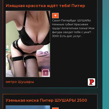
Изящная красотка ждёт тебя! Питер
ШУШАРЫ 3000
♥
Санкт-Петербург. ШУШАРЫ.
Нежные губки! Красивая
грудь! Аппетитная попка! Моя
фигура сведет тебя с ума!!! . .
3000. Есть доп. услуг...
1
метро Шушары
Узенькая киска Питер ШУШАРЫ 2500
час.