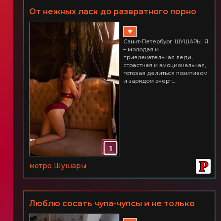
От нежных ласк до развратного порно
СПб ШУШАРЫ 2500 час.
♥
Санкт-Петербург. ШУШАРЫ. Я
– молодая и
привлекательная леди,
страстная и эмоциональная,
готовая делиться позитивом
и зарядом энерг...
1
метро Шушары
Люблю сосать чупа-чупсы и не только
СПб Шушары. Часик всего 2500