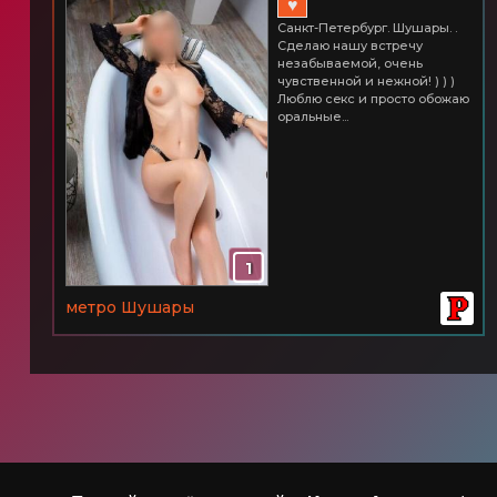
♥
Санкт-Петербург. Шушары. .
Сделаю нашу встречу
незабываемой, очень
чувственной и нежной! ) ) )
Люблю ceкс и просто обожаю
оральные...
1
метро Шушары