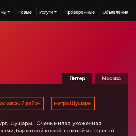
оны
Новые
Услуги
Проверенные
Объявления
Питер
Москва
осковский район
метро Шушары
рг. Шушары. . Очень милая, ухоженная,
бками, бархатной кожей, со мной интересно