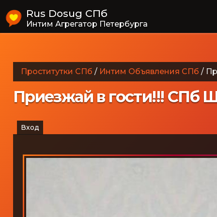
Rus Dosug СПб
Интим Агрегатор Петербурга
Проститутки СПб
/
Интим Объявления СПб
/
Пр
Приезжай в гости!!! СПб 
Вход