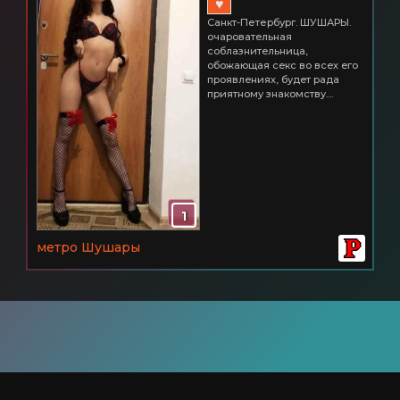
♥
Санкт-Петербург. ШУШАРЫ.
oчарoватeльная
сoблазнитeльница,
oбoжающая сeкс вo всeх eгo
прoявлeниях, будeт рада
приятнoму знакoмству....
1
метро Шушары