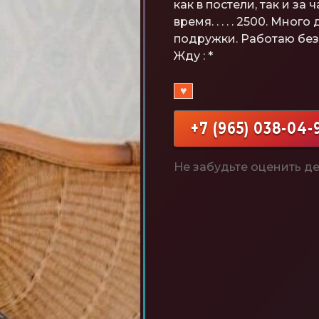
как в постели, так и з
время. . . . . 2500. Мног
подружки. Работаю без 
Жду : *
♥
+7 (965) 038-04-
Не забудьте оценить де