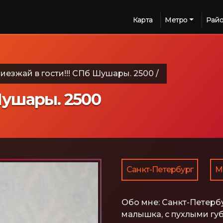
Карта
Метро
Рай
иезжай в гости!!! СПб Шушары. 2500
/
Шушары. 2500
Санкт-Петербург
М
Обо мне:
Санкт-Петербу
малышка, с пухлыми гу