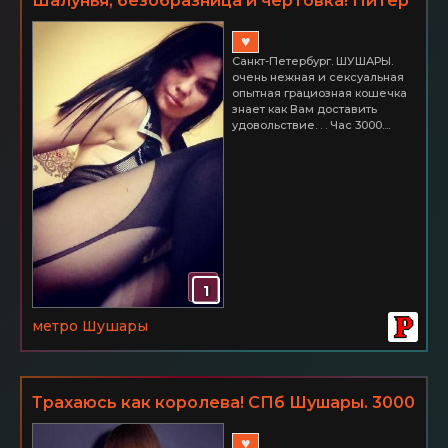
Шалунья, безобразница и чертовка! Питер
ШУШАРЫ Час 3000
♥
Санкт-Петербург. ШУШАРЫ.
очень нежная и сексуальная
опытная грациозная кошечка
знает как Вам доставить
удовольствие. . . Час 3000....
1
метро Шушары
Трахаюсь как королева! СПб Шушары. 3000
♥