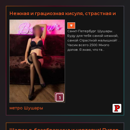
Нежная и грациозная кисуля, страстная и
доступная! СПб Шушары. Часик всего 2500
♥
Санкт-Петербург. Шушары. .
Буду для тебя самой нежной,
самой Страстной малышкой! . .
Часик всего 2500. Много
допов. Я знаю, что та...
1
метро Шушары