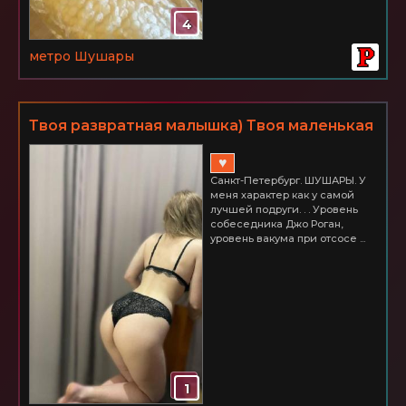
4
метро Шушары
Твоя развратная малышка) Твоя маленькая
мечта и самая сокровенная фантазия!
♥
Питер ШУШАРЫ 3000
Санкт-Петербург. ШУШАРЫ. У
меня характер как у самой
лучшей подруги. . . Уровень
собеседника Джо Роган,
уровень вакума при отсосе ...
1