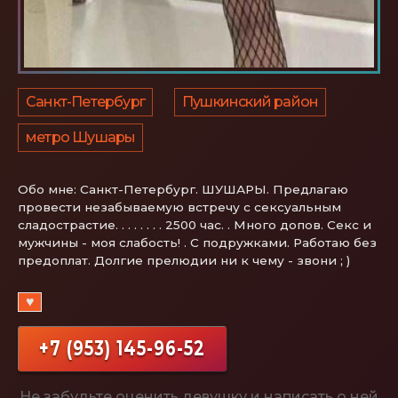
Санкт-Петербург
Пушкинский район
метро Шушары
Обо мне:
Санкт-Петербург. ШУШАРЫ. Предлагаю
провести незабываемую встречу с сeксуальным
сладострастие. . . . . . . . 2500 час. . Много допов. Секс и
мужчины - моя слабость! . С подружками. Работаю без
предоплат. Долгие прелюдии ни к чему - звони ; )
♥
+7 (953) 145-96-52
Не забудьте оценить девушку и написать о ней