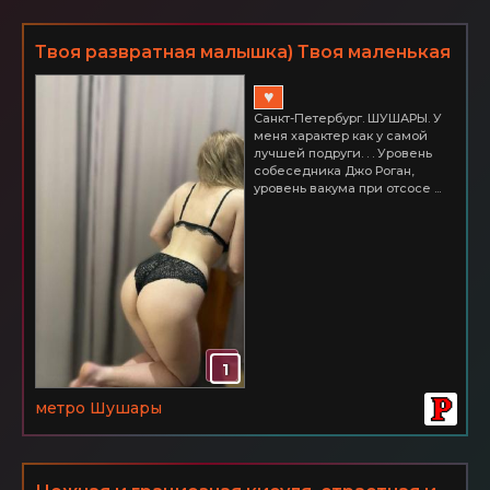
Твоя развратная малышка) Твоя маленькая
мечта и самая сокровенная фантазия!
♥
Питер ШУШАРЫ 3000
Санкт-Петербург. ШУШАРЫ. У
меня характер как у самой
лучшей подруги. . . Уровень
собеседника Джо Роган,
уровень вакума при отсосе ...
1
метро Шушары