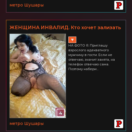
метро Шушары
ЖЕНЩИНА ИНВАЛИД. Кто хочет зализать
меня до оргазма? ШУШАРЫ
♥
НА ФОТО Я. Приглашу
взрослого адекватного
мужчину в гости. Если не
отвечаю, значит занята, на
телефон отвечаю сама.
Поэтому набери...
4
метро Шушары