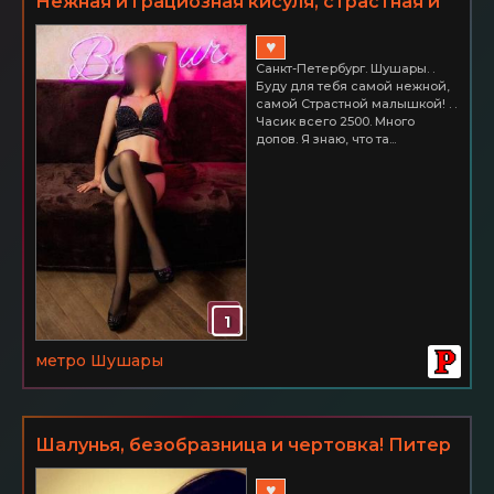
Нежная и грациозная кисуля, страстная и
доступная! СПб Шушары. Часик всего 2500
♥
Санкт-Петербург. Шушары. .
Буду для тебя самой нежной,
самой Страстной малышкой! . .
Часик всего 2500. Много
допов. Я знаю, что та...
1
метро Шушары
Шалунья, безобразница и чертовка! Питер
ШУШАРЫ Час 3000
♥