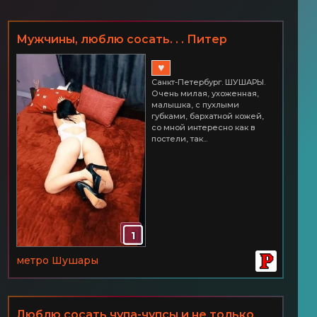
Мужчины, люблю сосать. . . Питер
ШУШАРЫ Часик всего 2500
♥
Санкт-Петербург. ШУШАРЫ.
Очень милая, ухоженная,
малышка, с пухлыми
губками, бархатной кожей,
со мной интересно как в
постели, так...
1
метро Шушары
Люблю сосать чупа-чупсы и не только