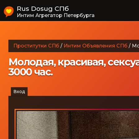
Rus Dosug СПб
Интим Агрегатор Петербурга
Проститутки СПб
/
Интим Объявления СПб
/
Мо
Молодая, красивая, сексу
3000 час.
Вход