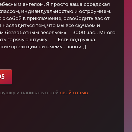
ебесным ангелом. Я просто ваша соседская
лассом, индивидуальностью и остроумием.
с с собой в приключение, освободить вас от
м насладиться тем, что мы все скучаем и
 беззаботным весельем». . . 3000 час. . Много
 горячую штучку. . . . . Есть подружка.
гие прелюдии ни к чему - звони ; )
95
вушку и написать о ней
свой отзыв