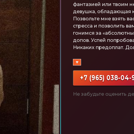
фантазией или твоим н
девушка, обладающая к
Позвольте мне взять ва
стресса и позволить ва
гонимся за «абсолютным
допов. Успей попробовать
Никаких предоплат. Дол
♥
+7 (965) 038-04-
Не забудьте оценить де