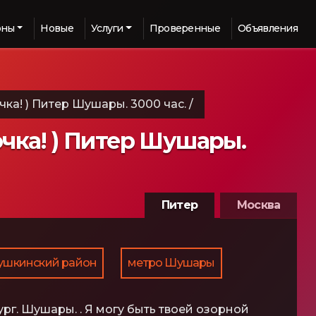
оны
Новые
Услуги
Проверенные
Объявления
чка! ) Питер Шушары. 3000 час.
/
очка! ) Питер Шушары.
Питер
Москва
ушкинский район
метро Шушары
рг. Шушары. . Я могу быть твоей озорной