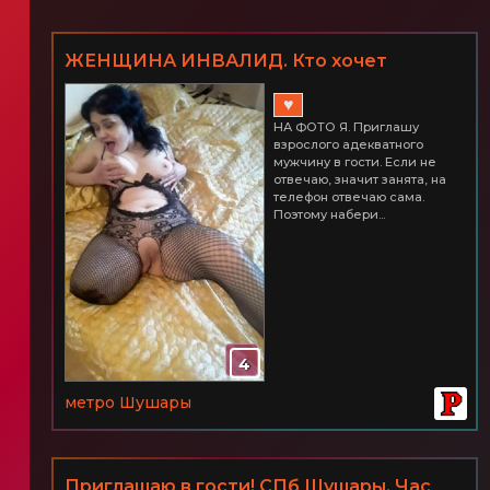
ЖЕНЩИНА ИНВАЛИД. Кто хочет
зализать меня до оргазма? ШУШАРЫ
♥
НА ФОТО Я. Приглашу
взрослого адекватного
мужчину в гости. Если не
отвечаю, значит занята, на
телефон отвечаю сама.
Поэтому набери...
4
метро Шушары
Приглашаю в гости! СПб Шушары. Час