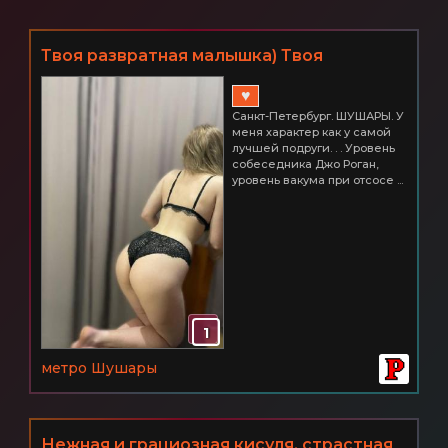
Твоя развратная малышка) Твоя
маленькая мечта и самая сокровенная
♥
фантазия! Питер ШУШАРЫ 3000
Санкт-Петербург. ШУШАРЫ. У
меня характер как у самой
лучшей подруги. . . Уровень
собеседника Джо Роган,
уровень вакума при отсосе ...
1
метро Шушары
Нежная и грациозная кисуля, страстная