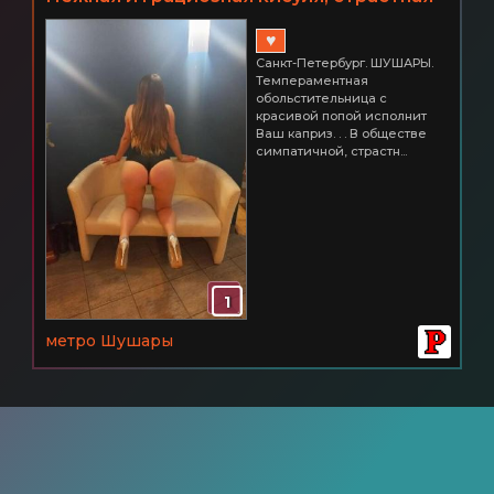
и доступная! СПб ШУШАРЫ 2500
♥
Санкт-Петербург. ШУШАРЫ.
Темпераментная
обольстительница с
красивой попой исполнит
Ваш каприз. . . В обществе
симпатичной, страстн...
1
метро Шушары