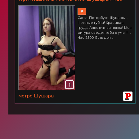
2500
♥
Санкт-Петербург. Шушары. .
Нежные губки! Красивая
грудь! Аппетитная попка! Моя
фигура сведет тебя с ума!!! . .
Час 2500. Есть доп....
1
метро Шушары