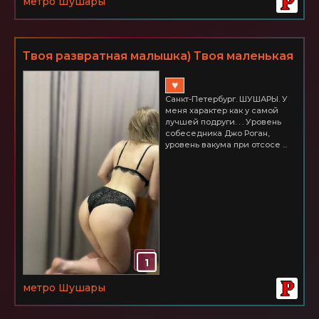
метро Шушары
Твоя развратная малышка) Твоя маленькая
мечта и самая сокровенная фантазия!
♥
Питер ШУШАРЫ 3000
Санкт-Петербург. ШУШАРЫ. У
меня характер как у самой
лучшей подруги. . . Уровень
собеседника Джо Роган,
уровень вакума при отсосе ...
1
метро Шушары