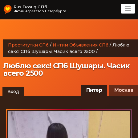
Rus Dosug СПб
Интим Агрегатор Петербурга
Проститутки СПб
/
Интим Объявления СПб
/
Люблю
секс! СПб Шушары. Часик всего 2500
/
Люблю секс! СПб Шушары. Часик
всего 2500
Питер
Москва
Вход