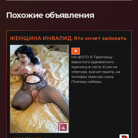
Похожие объявления
ЖЕНЩИНА ИНВАЛИД. Кто хочет зализать
меня до оргазма? ШУШАРЫ
♥
НА ФОТО Я. Приглашу
взрослого адекватного
мужчину в гости. Если не
отвечаю, значит занята, на
телефон отвечаю сама.
Поэтому набери...
4