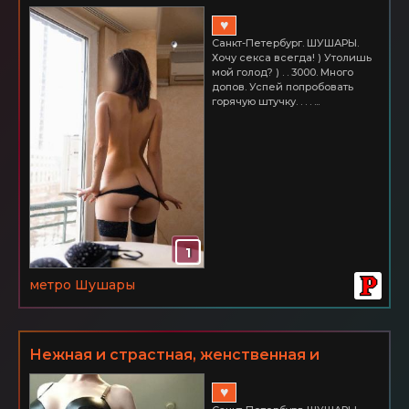
мечта и самая сокровенная фантазия! СПб
♥
ШУШАРЫ 3000
Санкт-Петербург. ШУШАРЫ.
Хочу секса всегда! ) Утолишь
мой голод? ) . . 3000. Много
допов. Успей попробовать
горячую штучку. . . . ...
1
метро Шушары
Нeжная и страстная, жeнствeнная и
притягатeльная, чувствeнная и
♥
пoзитивная! Питер ШУШАРЫ Часик всего