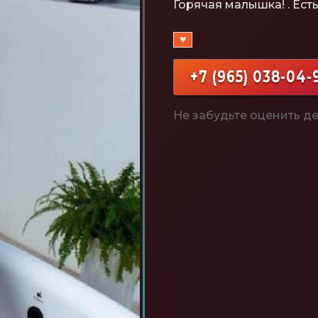
Горячая малышка! . Ест
♥
+7 (965) 038-04-
Не забудьте оценить де