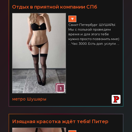
Отдых в приятной компании СПб
ШУШАРЫ Час 3000
♥
Санкт-Петербург. ШУШАРЫ.
Мы с пользой проведем
время и для этого тебе
нужно просто позвонить мне)
. . Час 3000. Есть доп. услуги. ...
1
метро Шушары
Изящная красотка ждёт тебя! Питер
ШУШАРЫ 3000