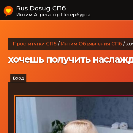
Rus Dosug СПб
Интим Агрегатор Петербурга
Проститутки СПб
/
Интим Объявления СПб
/
хо
хочешь получить наслаж
Вход