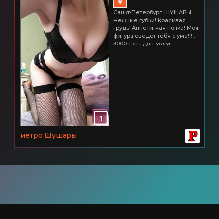
♥
Санкт-Петербург. ШУШАРЫ.
Нежные губки! Красивая
грудь! Аппетитная попка! Моя
фигура сведет тебя с ума!!! . .
3000. Есть доп. услуг...
1
метро Шушары