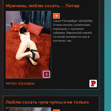
Мужчины, люблю сосать. . . Питер
ШУШАРЫ Часик всего 2500
♥
Санкт-Петербург. ШУШАРЫ.
Очень милая, ухоженная,
малышка, с пухлыми
губками, бархатной кожей,
со мной интересно как в
постели, так...
1
метро Шушары
Люблю сосать чупа-чупсы и не только
СПб Шушары. Часик всего 2500