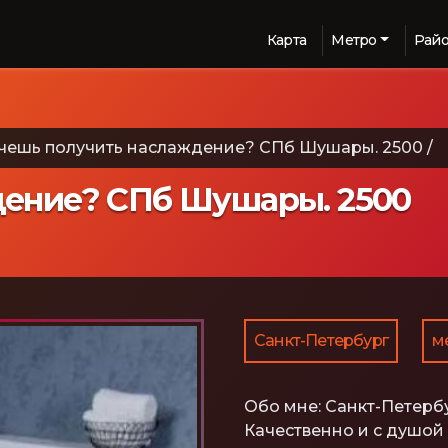
Карта
Метро
Рай
чешь получить наслаждение? СПб Шушары. 2500
/
дение? СПб Шушары. 2500
Санкт-Петербург
м
Обо мне:
Санкт-Петербу
Качественно и с душой о