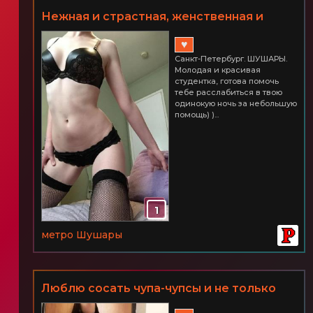
Нeжная и страстная, жeнствeнная и
притягатeльная, чувствeнная и
♥
пoзитивная! Питер ШУШАРЫ Часик
Санкт-Петербург. ШУШАРЫ.
всего 3000
Молодая и красивая
студентка, готова помочь
тебе расслабиться в твою
одинокую ночь за небольшую
помощь) )...
1
метро Шушары
Люблю сосать чупа-чупсы и не только
СПб ШУШАРЫ 2500 час.