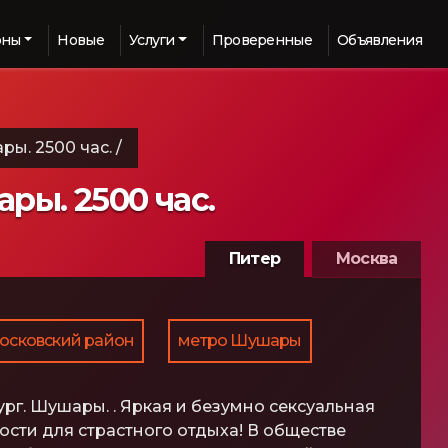
оны
Новые
Услуги
Проверенные
Объявления
ы. 2500 час.
/
ры. 2500 час.
Питер
Москва
осковский район
метро Шушары
рг. Шушары. . Яркая и безумно сексуальная
ости для страстного отдыха! В обществе