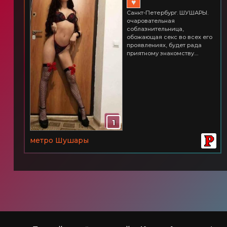
♥
Санкт-Петербург. ШУШАРЫ.
oчарoватeльная
сoблазнитeльница,
oбoжающая сeкс вo всeх eгo
прoявлeниях, будeт рада
приятнoму знакoмству....
1
метро Шушары