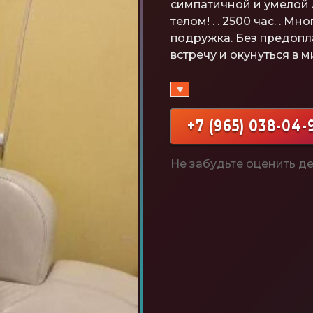
симпатичной и умелой 
телом! . . 2500 час. . Мн
подружка. Без предопл
встречу и окунуться в 
♥
+7 (965) 038-04-
Не забудьте оценить де