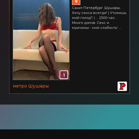
♥
Санкт-Петербург. Шушары. .
Хочу секса всегда! ) Утолишь
мой голод? ) . . 2500 час. .
Много допов. Секс и
мужчины - моя слабость! ....
1
метро Шушары