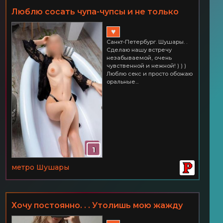
Люблю сосать чупа-чупсы и не только
СПб Шушары. Часик всего 2500
♥
Санкт-Петербург. Шушары. .
Сделаю нашу встречу
незабываемой, очень
чувственной и нежной! ) ) )
Люблю ceкс и просто обожаю
оральные...
1
метро Шушары
Хочу постоянно. . . Утолишь мою жажду
секса? СПб ШУШАРЫ 2500