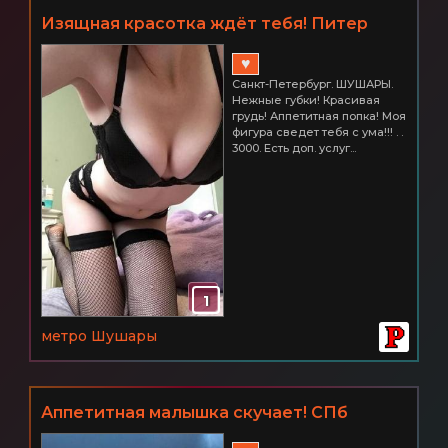
Изящная красотка ждёт тебя! Питер
ШУШАРЫ 3000
♥
Санкт-Петербург. ШУШАРЫ.
Нежные губки! Красивая
грудь! Аппетитная попка! Моя
фигура сведет тебя с ума!!! . .
3000. Есть доп. услуг...
1
метро Шушары
Аппетитная малышка скучает! СПб
Шушары. 2500 час.