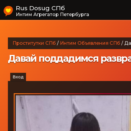
Rus Dosug СПб
Интим Агрегатор Петербурга
Проститутки СПб
/
Интим Объявления СПб
/
Да
Давай поддадимся разврат
Вход