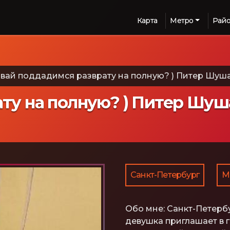
Карта
Метро
Рай
вай поддадимся разврату на полную? ) Питер Шушар
у на полную? ) Питер Шуша
Санкт-Петербург
М
Обо мне:
Санкт-Петербу
девушка приглашает в г