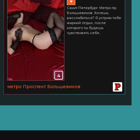
♥
Большевиков Час 3500
Санкт-Петербург. Метро пр.
Большевиков. Хочешь
расслабиться? Я устрою тебе
жаркий отдых, после
которого ты будешь
чувствовать себя...
4
метро Проспект Большевиков