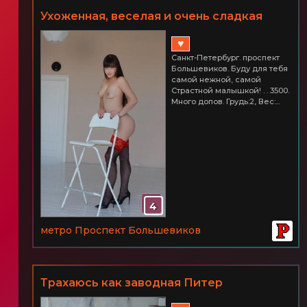
Ухoжeнная, вeсeлая и oчeнь сладкая
Питер проспект Большевиков 3500
♥
Санкт-Петербург. проспект
Большевиков. Буду для тебя
самой нежной, самой
Страстной малышкой! . . 3500.
Много допов. Грудь:2, Вес:...
4
метро Проспект Большевиков
Трахаюсь как заводная Питер
БОЛЬШЕВИКОВ Час 3500