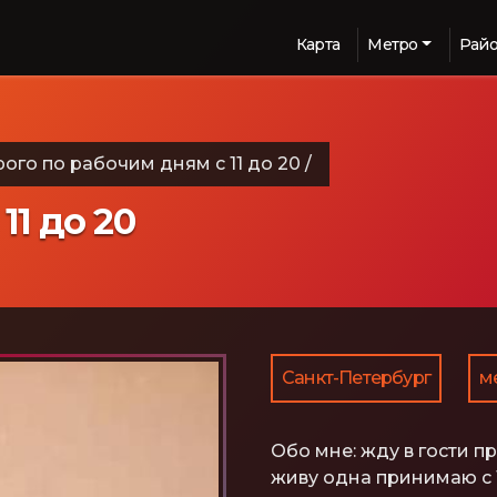
Карта
Метро
Рай
рого по рабочим дням с 11 до 20
/
11 до 20
Санкт-Петербург
м
Обо мне:
жду в гости п
живу одна принимаю с 1