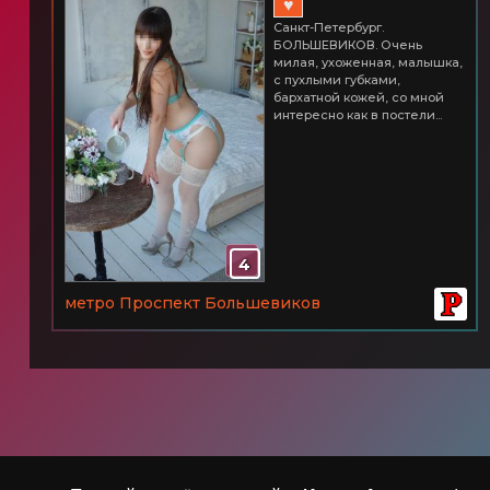
♥
Санкт-Петербург.
БОЛЬШЕВИКОВ. Очень
милая, ухоженная, малышка,
с пухлыми губками,
бархатной кожей, со мной
интересно как в постели...
4
метро Проспект Большевиков