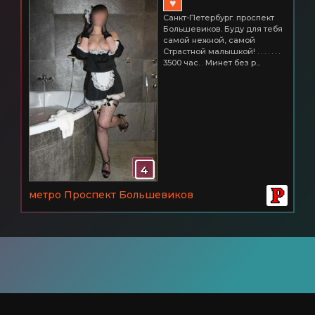
♥
проспект Большевиков 3500 час.
Санкт-Петербург. проспект
Большевиков. Буду для тебя
самой нежной, самой
Страстной малышкой! . . . . . . .
3500 час. . Минет без р...
4
метро Проспект Большевиков