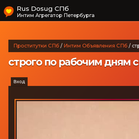
Rus Dosug СПб
Интим Агрегатор Петербурга
Проститутки СПб
/
Интим Объявления СПб
/
ст
строго по рабочим дням с 
Вход