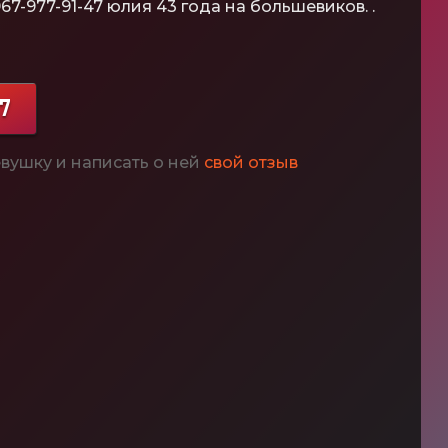
67-977-91-47 юлия 43 года на большевиков. .
47
вушку и написать о ней
свой отзыв