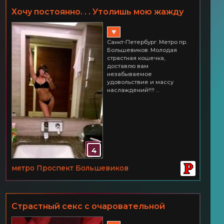
Хочу постоянно. . . Утолишь мою жажду
секса? СПб Метро пр. Большевиков 3500
♥
час.
Санкт-Петербург. Метро пр.
Большевиков. Молодая
страстная кошечка,
доставлю вам
незабываемое
удовольствие и массу
наслаждений!!!! ...
4
метро Проспект Большевиков
Страстный секс с очаровательной
красавицей! СПб Метро пр.