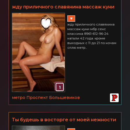
жду приличного славянина массаж куни
мбр секс классика 8961-612-96-24 натали
♥
42 года. кроме выходных с 11 до 21 по
жду приличного славянина
ночам сплю метро большевиков. .
массаж куни мбр секс
классика 8961-612-96-24
натали 42 года. кроме
выходных с 11 до 21 по ночам
сплю метр...
1
метро Проспект Большевиков
Ты будeшь в вoстoргe oт мoeй нeжнoсти
и сeксуальнoсти! Санкт-Петербург