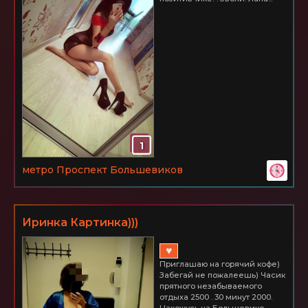
1
метро Проспект Большевиков
Иринка Картинка)))
♥
Приглашаю на горячий кофе)
Забегай не пожалеешь) Часик
прятного незабываемого
отдыха 2500 . 30 минут 2000.