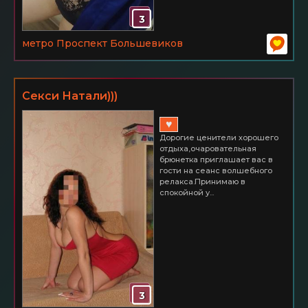
3
метро Проспект Большевиков
Секси Натали)))
♥
Дорогие ценители хорошего
отдыха,очаровательная
брюнетка приглашает вас в
гости на сеанс волшебного
релакса.Принимаю в
спокойной у...
3