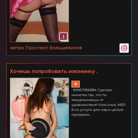
1
метро Проспект Большевиков
Хочешь попробовать изюминку .
Большевиков
♥
: 89967956884 Сделаю
минетик так, что ты
замурлыкаешь от
удовольствия! Классика, МБР.
Есть услуги для пар и целые
программ...