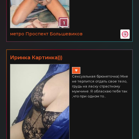
1
метро Проспект Большевиков
Иринка Картинка)))
♥
Сексуальная брюнеточка) Мне
не терпится отдать свое тело,
грудь на ласку страстному
мужчине. Я обласкаю тебя так
,что при одном то...