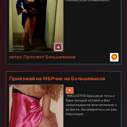
Нахожусь на Большевико...
4
метро Проспект Большевиков
Приезжай на МБРчик на Большевиков
♥
: 89522071131 Красивое тело и
буря эмоций оставят у Вас
неизгладимое впечатление о
встрече, Вы вернетесь не раз..
Максимум ...