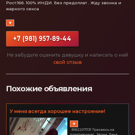
Рост:166. 100% ИНДИ. Без предоплат . Жду звонка и
жаркого ceкса
♥
+7 (981) 957-89-44
Не забудьте оценить девушку и написать о ней
свой отзыв
Похожие объявления
У меня всегда хорошее настроение!
Большевиков
♥
: 89522071131 Трахаюсь на
позитивчике! . Звони. Лана...