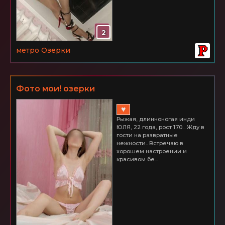
2
метро Озерки
Фото мои! озерки
♥
Рыжая, длинноногая инди
ЮЛЯ, 22 года, рост 170... Жду в
гости на развратные
нежности.. Встречаю в
хорошем настроении и
красивом бе...