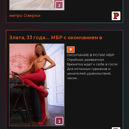
2
метро Озерки
Злата, 33 года.... МБР с окончанием в
ротик... ОЗЕРКИ
♥
ОКОНЧАНИЕ В РОТИК! МБР!
Стройная, развратная
брюнетка ждет к себе в гости.
Для истинных гурманов и
ценителей удовольствий..
часик ...
2