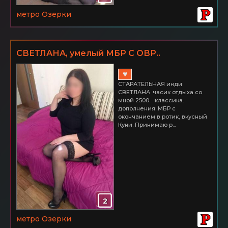
метро Озерки
СВЕТЛАНА, умелый МБР С ОВР..
♥
СТАРАТЕЛЬНАЯ инди
СВЕТЛАНА. часик отдыха со
мной 2500.... классика.
дополнения: МБР с
окончанием в ротик, вкусный
Куни. Принимаю р...
2
метро Озерки