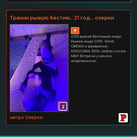
Трахни рыжую бестию.. 21 год... озерки
♥
ОЛЯ рыжая бестыжая инди.
Рыжая инди ОЛЯ... ЮНА,
СВЕЖА и развратна).
КЛАССИКА 3000, люблю сосать
МБР. Встречи у меня в
апартаментах...
2
метро Озерки