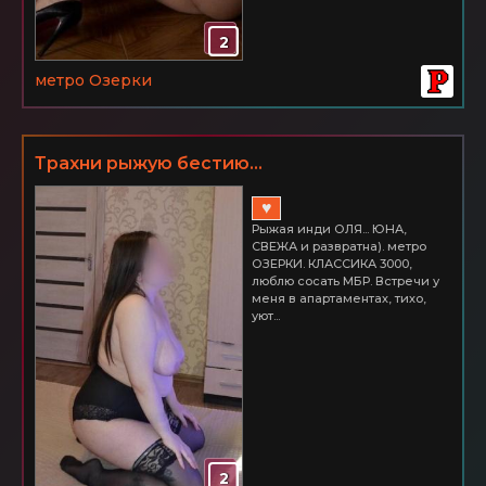
2
метро Озерки
Трахни рыжую бестию...
♥
Рыжая инди ОЛЯ... ЮНА,
СВЕЖА и развратна). метро
ОЗЕРКИ. КЛАССИКА 3000,
люблю сосать МБР. Встречи у
меня в апартаментах, тихо,
уют...
2