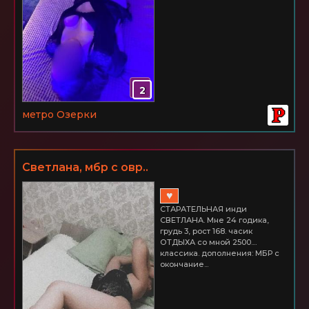
2
метро Озерки
Светлана, мбр с овр..
♥
СТАРАТЕЛЬНАЯ инди ​
СВЕТЛАНА. Мне 24 годика,
грудь 3, рост 168. часик
ОТДЫХА со мной 2500....
классика. дополнения: МБР с
окончание...