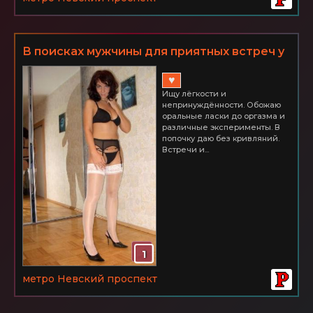
В поисках мужчины для приятных встреч у
меня дома. Невский р-н
♥
Ищу лёгкости и
непринуждённости. Обожаю
оральные ласки до оргазма и
различные эксперименты. В
попочку даю без кривляний.
Встречи и...
1
метро Невский проспект