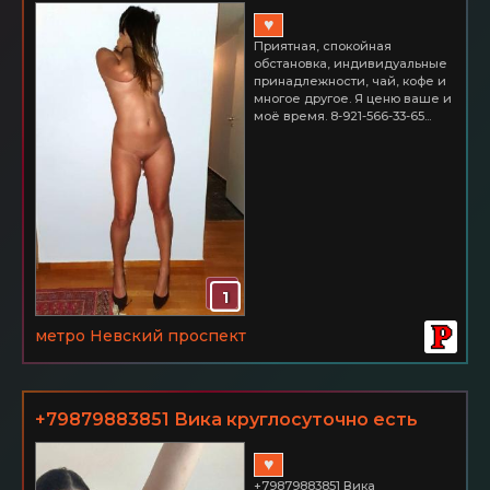
язычка. Невский р-н.
♥
Приятная, спокойная
обстановка, индивидуальные
принадлежности, чай, кофе и
многое другое. Я ценю ваше и
моё время. 8-921-566-33-65...
1
метро Невский проспект
+79879883851 Вика круглосуточно есть
все услуги в любое время суток звоните
♥
пишите
+79879883851 Вика