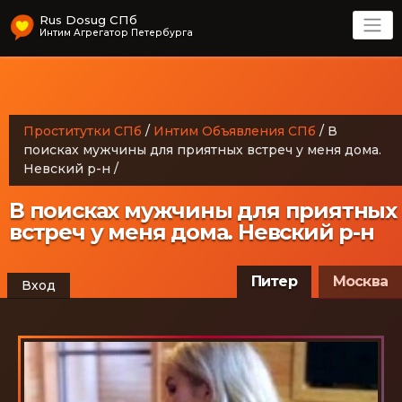
Rus Dosug СПб
Интим Агрегатор Петербурга
Проститутки СПб
/
Интим Объявления СПб
/
В
поисках мужчины для приятных встреч у меня дома.
Невский р-н
/
В поисках мужчины для приятных
встреч у меня дома. Невский р-н
Питер
Москва
Вход