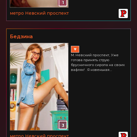
1
метро Невский проспект
Бедзина
♥
М. Невский проспект, Уже
готова принять струю
брусничного сиропа на своих
вафлях! . Я новенькая....
3
метро Невский проспект