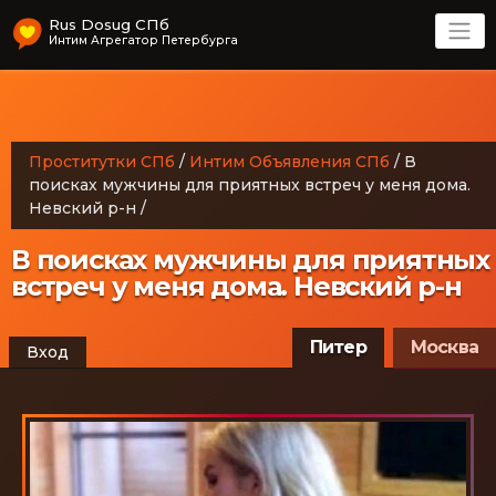
Rus Dosug СПб
Интим Агрегатор Петербурга
Проститутки СПб
/
Интим Объявления СПб
/
В
поисках мужчины для приятных встреч у меня дома.
Невский р-н
/
В поисках мужчины для приятных
встреч у меня дома. Невский р-н
Питер
Москва
Вход