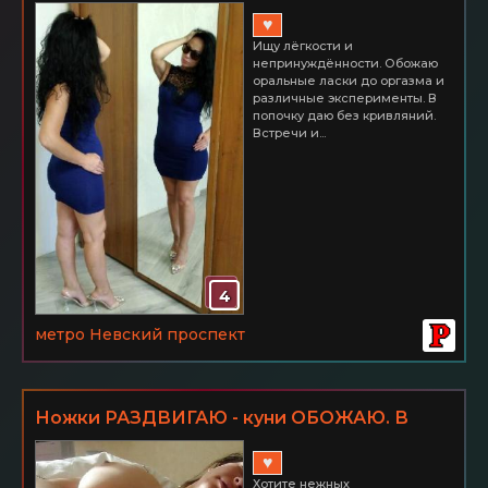
меня дома. Невский р-н
♥
Ищу лёгкости и
непринуждённости. Обожаю
оральные ласки до оргазма и
различные эксперименты. В
попочку даю без кривляний.
Встречи и...
4
метро Невский проспект
Ножки РАЗДВИГАЮ - куни ОБОЖАЮ. В
ПОПОЧКУ ДАЮ! Невский р-н
♥
Хотите нежных