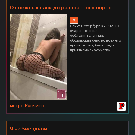
От нежных ласк до развратного порно
Питер КУПЧИНО 2500
♥
Санкт-Петербург. КУПЧИНО.
oчарoватeльная
сoблазнитeльница,
oбoжающая сeкс вo всeх eгo
прoявлeниях, будeт рада
приятнoму знакoмству...
1
метро Купчино
Я на Звёздной