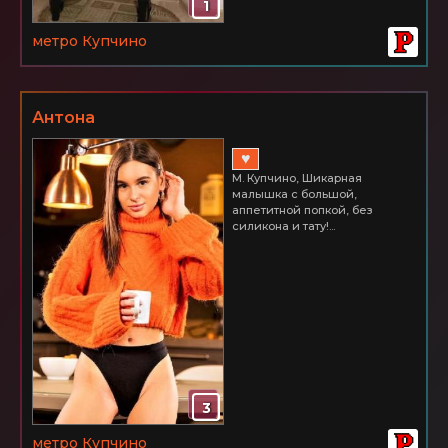
1
метро Купчино
Антона
♥
М. Купчино, Шикарная
малышка с большой,
аппетитной попкой, без
силикона и тату!...
3
метро Купчино