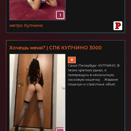
1
метро Купчино
Хочешь меня? ) СПб КУПЧИНО 3000
♥
Санкт-Петербург. КУПЧИНО. В
твоих крепких руках, я
превращусь в ненасытную,
ласковую кошечку. . . Жаркие
поцелуи и страстные объят...