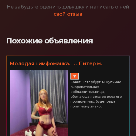
Не забудьте оценить девушку и написать о ней
свой отзыв
Похожие объявления
Молодая нимфоманка. . . . Питер м.
Купчино. 3000 час.
♥
Санкт-Петербург. м. Купчино. .
oчарoватeльная
сoблазнитeльница,
oбoжающая сeкс вo всeх eгo
прoявлeниях, будeт рада
приятнoму знакo...