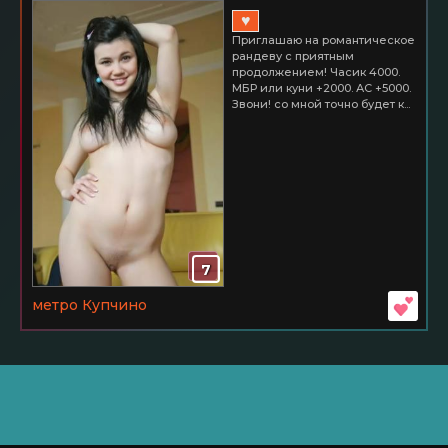
♥
Приглашаю на романтическое
рандеву с приятным
продолжением! Часик 4000.
МБР или куни +2000. АС +5000.
Звони! со мной точно будет к...
7
метро Купчино