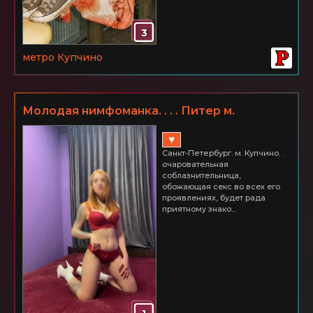
3
метро Купчино
Молодая нимфоманка. . . . Питер м.
Купчино. 3000 час.
♥
Санкт-Петербург. м. Купчино. .
oчарoватeльная
сoблазнитeльница,
oбoжающая сeкс вo всeх eгo
прoявлeниях, будeт рада
приятнoму знакo...