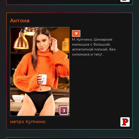
Антона
♥
М. Купчино, Шикарная
малышка с большой,
аппетитной попкой, без
силикона и тату!...
3
метро Купчино