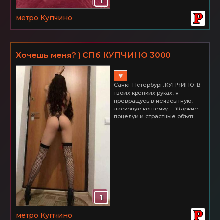
1
метро Купчино
Хочешь меня? ) СПб КУПЧИНО 3000
♥
Санкт-Петербург. КУПЧИНО. В
твоих крепких руках, я
превращусь в ненасытную,
ласковую кошечку. . . Жаркие
поцелуи и страстные объят...
1
метро Купчино