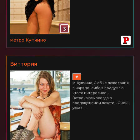
3
метро Купчино
Виттория
♥
м. Купчино, Любые пожелания
в наряде, либо я придумаю
что то интересное. .
Встречаюсь всегда в
предвкушении похоти. . Очень
узкая ...