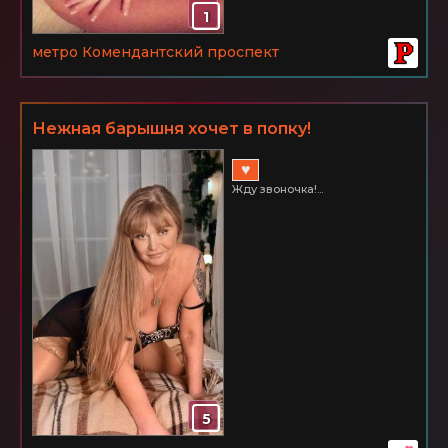
1
метро Комендантский проспект
Нежная барышня хочет в попку!
♥
Жду звоночка!...
5