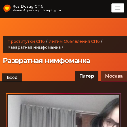
Rus Dosug СПб
Интим Агрегатор Петербурга
Проститутки СПб
/
Интим Объявления СПб
/
Развратная нимфоманка
/
Развратная нимфоманка
Питер
Москва
Вход