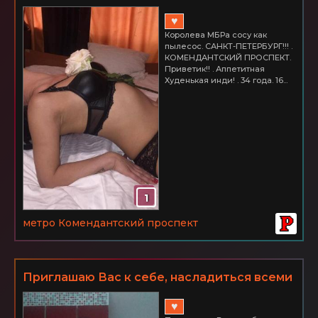
♥
Королева МБРа сосу как
пылесос. САНКТ-ПЕТЕРБУРГ!!! .
КОМЕНДАНТСКИЙ ПРОСПЕКТ.
Приветик!! . Аппетитная
Худенькая инди! . 34 года. 16...
1
метро Комендантский проспект
Приглашаю Вас к себе, насладиться всеми
радостями короткой связи без
♥
обязательств...