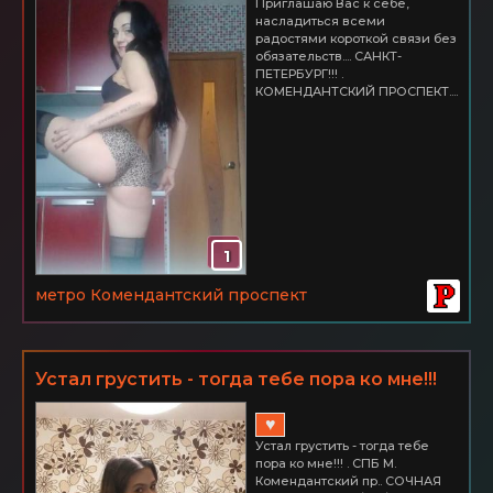
Приглашаю Вас к себе,
насладиться всеми
радостями короткой связи без
обязательств.... САНКТ-
ПЕТЕРБУРГ!!! .
КОМЕНДАНТСКИЙ ПРОСПЕКТ....
1
метро Комендантский проспект
Устал грустить - тогда тебе пора ко мне!!!
♥
Устал грустить - тогда тебе
пора ко мне!!! . СПБ М.
Комендантский пр.. СОЧНАЯ