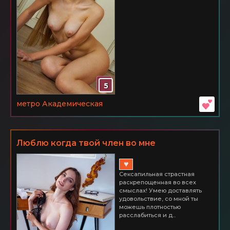
5
метро Академическая
Люблю когда твой член во мне
♥
Сексапильная страстная
раскрепощенная во всех
смыслах! Умею доставлять
удовольствие, со мной ты
можешь плотностью
расслабиться и д...