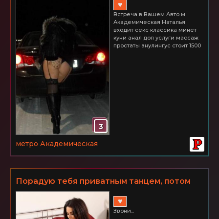
♥
Встреча в Вашем Авто м
Академическая Наталья
входит секс классика минет
куни анал доп услуги массаж
простаты анулингус стоит 1500
...
3
метро Академическая
Порадую тебя приватным танцем, потом
всего зацелую, ну а дальше я вся в твоих
♥
руках. Звони, приглашай или приезжай!
Звони...