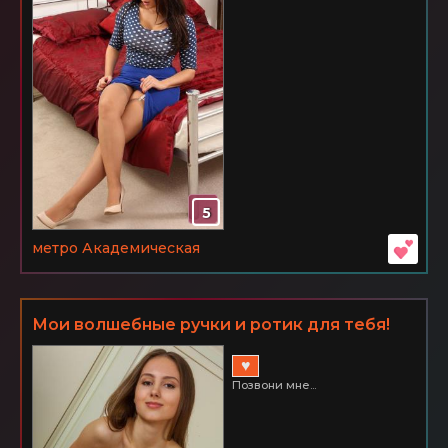
5
метро Академическая
Мои волшебные ручки и ротик для тебя!
♥
Позвони мне...